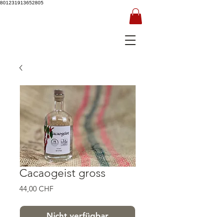
801231913652805
Cacaogeist gross
Preis
44,00 CHF
Nicht verfügbar