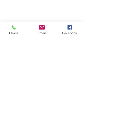
Kakaobohnen verwendet werden.
Inhalt: 0,5 l
Phone
Email
Facebook