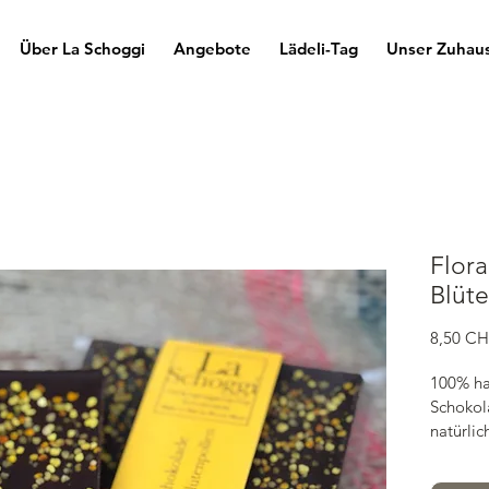
Über La Schoggi
Angebote
Lädeli-Tag
Unser Zuhau
Flora
Blüt
8,50 C
100% ha
Schokol
natürli
Rein nat
Zusatzst