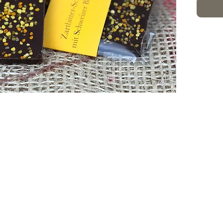
Kokosbl
Madagas
(4g/7,4%
Birkenz
Totalge
Format: