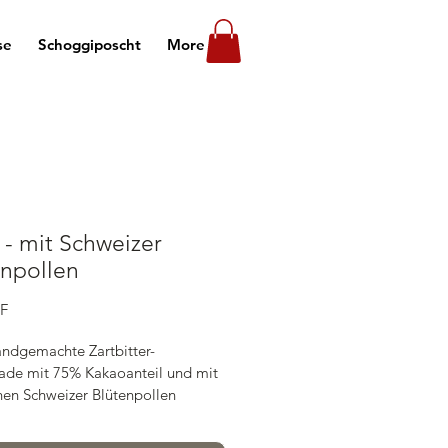
se
Schoggiposcht
More
 - mit Schweizer
enpollen
Preis
HF
ndgemachte Zartbitter-
ade mit 75% Kakaoanteil und mit 
chen Schweizer Blütenpollen
ürliche Zutaten, keine 
offe: 
Kakaobohnen Kolumbien, 