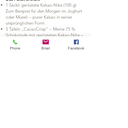
1 Säckli geröstete Kakao-Nibs (100 g)
Zum Beispiel für den Morgen im Joghurt
oder Müesli – purer Kakao in seiner
ursprünglichen Form.
5 Tafeln „CacaoCrisp“
–
Meine 75 %-
Schokolade mit gerösteten Kakao-Nibs –
eine Tafel für jeden Arbeitstag.
(Jede Tafel
wird
von mir von der Kakaobohne bis zur
Phone
Email
Facebook
fertigen Tafel in 100% Handarbeit
hergestellt.)
Wirkung
Kein Wunderrezept.
Keine »Kur».
Einfach Kakao, bewusst eingesetzt –
geschmacklich, handwerklich und als
kleines Ritual im Alltag.
Für alle, die im Moment ähnlich fühlen
wie ich und sich über eine wohltuende,
genussvolle Winter-Begleitung freuen.
Preis & Versand