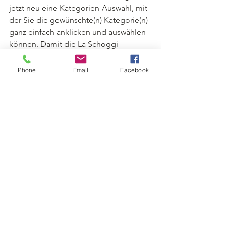
jetzt neu eine Kategorien-Auswahl, mit 
der Sie die gewünschte(n) Kategorie(n) 
ganz einfach anklicken und auswählen 
können. Damit die La Schoggi-
Angebote nicht nur gut schmecken, 
sondern auch gut zu finden sind...;-)
Phone
Email
Facebook
Die neue Auswahl hier gleich im 
Online-Shop ausprobieren
Ich hoffe, dass Ihnen die LaSchoggi-
Neuheiten 2022 gefallen und freue 
mich auf en gemeinsames 
«Schoggijahr» 2022!
Ganz herzlich: Bruno Blum, 
Schokoladenmacher aus Leidenschaft