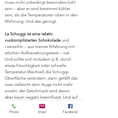
muss nicht unbedingt besonders kühl 
sein – aber er wird bestimmt kühler 
sein, als die Temperaturen oben in den 
Wohnung. Und das genügt. 
La Schoggi ist eine relativ 
«unkomplizierte» Schokolade
 und 
«verzeiht» – aus meiner Erfahrung mit 
etlichen Aufbewahrungstests – viel. 
Und sollte sich trotzdem (z.B. durch 
etwas Feuchtigkeit oder schnelle 
Temperatur-Wechsel) die Schoggi-
Oberfläche verändern, dann gefällt das 
zwar vielleicht dem Auge nicht mehr 
sosehr, der Geschmack wird davon 
aber kaum negativ beeinflusst. Und auf 
die Geniessbarkeit hat es keinen 
Einfluss.
Phone
Email
Facebook